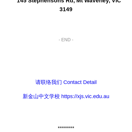
145 Stephensons Rd, Mt Waverley, VIC
3149
- END -
-----------------------
请联络我们 Contact Detail
新金山中文学校 https://xjs.vic.edu.au
********