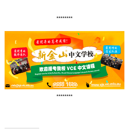
********
********